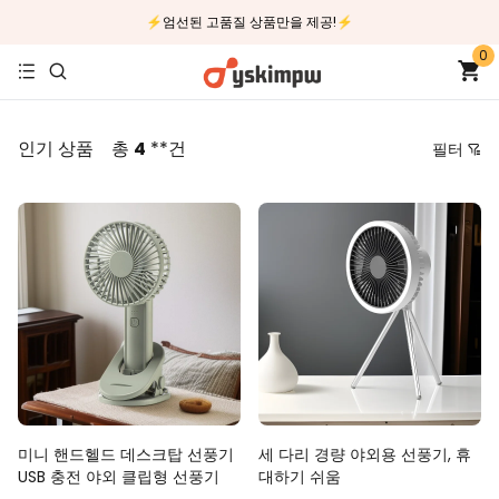
⚡엄선된 고품질 상품만을 제공!⚡
0
인기 상품
총
4
**건
필터
가격
추천순
낮은 가격순
높은 가격순
최신순
역순
미니 핸드헬드 데스크탑 선풍기
세 다리 경량 야외용 선풍기, 휴
USB 충전 야외 클립형 선풍기
대하기 쉬움