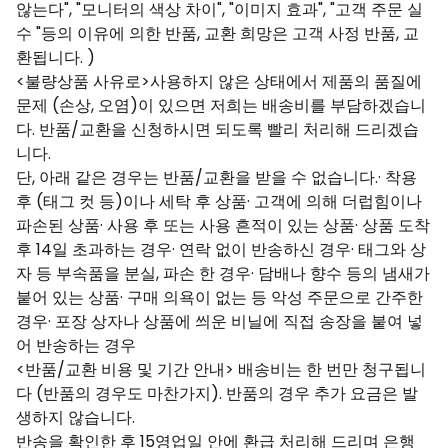
않는다", "모니터의 색상 차이", "이미지 효과", "고객 주문 실
수 "등의 이유에 의한 반품, 교환 희망은 고객 사정 반품, 교
환됩니다. )
<불량상품 사유로>사용하지 않은 상태에서 제품의 품질에
문제 (손상, 오염)이 있으면 저희는 배송비를 부담하겠습니
다. 반품/교환을 신청하시면 되도록 빨리 처리해 드리겠습
니다.
단, 아래 같은 경우는 반품/교환을 받을 수 없습니다.· 착용
후 (태그 컷 등)이나 세탁 후 상품· 고객에 의해 더럽힘이나
파손된 상품· 사용 후 또는 사용 흔적이 있는 상품· 상품 도착
후 14일 초과하는 경우· 연락 없이 반송하신 경우· 태그와 상
자 등 부속품을 분실, 파손 한 경우· 담배나 향수 등의 냄새가
붙어 있는 상품· 구매 의욕이 없는 등 악성 주문으로 간주한
경우· 포장 상자나 상품에 씌운 비닐에 직접 송장을 붙여 넣
어 반송하는 경우
<반품/교환 비용 및 기간 안내> 배송비는 한 번만 청구됩니
다 (반품의 경우도 마찬가지). 반품의 경우 추가 요금은 발
생하지 않습니다.
반송을 확인한 후 15영업일 안에 환급 처리해 드리며 은행